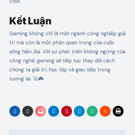
chơi.
Kết Luận
Gaming không chỉ là một ngành công nghiệp giải
trí mà còn là một phần quan trọng của cuộc
sống hiện đại. Với sự phát triển không ngừng của
công nghệ, gaming sẽ tiếp tục thay đổi cách
chúng ta giải trí, học tập và giao tiếp trong
tương lai. 🚀🎮