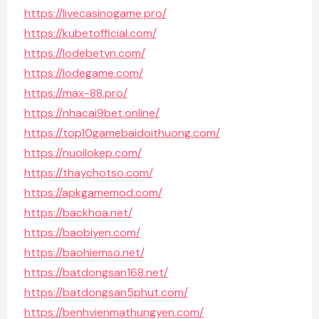
https://livecasinogame.pro/
https://kubetofficial.com/
https://lodebetvn.com/
https://lodegame.com/
https://max-88.pro/
https://nhacai9bet.online/
https://top10gamebaidoithuong.com/
https://nuoilokep.com/
https://thaychotso.com/
https://apkgamemod.com/
https://backhoa.net/
https://baobiyen.com/
https://baohiemso.net/
https://batdongsan168.net/
https://batdongsan5phut.com/
https://benhvienmathungyen.com/