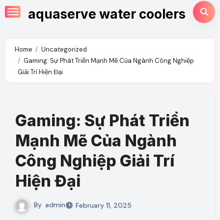
Skip
aquaserve water coolers
to
content
Home
Uncategorized
Gaming: Sự Phát Triển Mạnh Mẽ Của Ngành Công Nghiệp
Giải Trí Hiện Đại
Gaming: Sự Phát Triển
Mạnh Mẽ Của Ngành
Công Nghiệp Giải Trí
Hiện Đại
By
admin
February 11, 2025