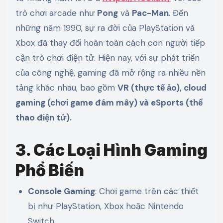
trò chơi arcade như
Pong
và
Pac-Man
. Đến
những năm 1990, sự ra đời của PlayStation và
Xbox đã thay đổi hoàn toàn cách con người tiếp
cận trò chơi điện tử. Hiện nay, với sự phát triển
của công nghệ, gaming đã mở rộng ra nhiều nền
tảng khác nhau, bao gồm
VR (thực tế ảo), cloud
gaming (chơi game đám mây) và eSports (thể
thao điện tử).
3. Các Loại Hình Gaming
Phổ Biến
Console Gaming
: Chơi game trên các thiết
bị như PlayStation, Xbox hoặc Nintendo
Switch.