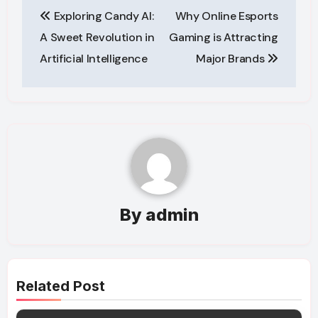
Post
Exploring Candy AI:
Why Online Esports
navigation
A Sweet Revolution in
Gaming is Attracting
Artificial Intelligence
Major Brands
By
admin
Related Post