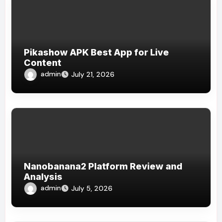
Pikashow APK Best App for Live
Content
admin
July 21, 2026
Nanobanana2 Platform Review and
Analysis
admin
July 5, 2026